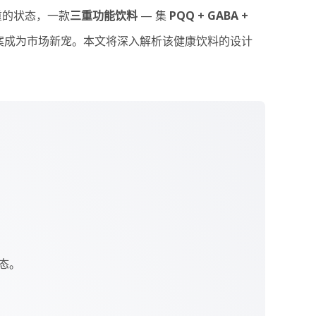
重的状态，一款
三重功能饮料
— 集
PQQ + GABA +
案成为市场新宠。本文将深入解析该健康饮料的设计
。
状态。