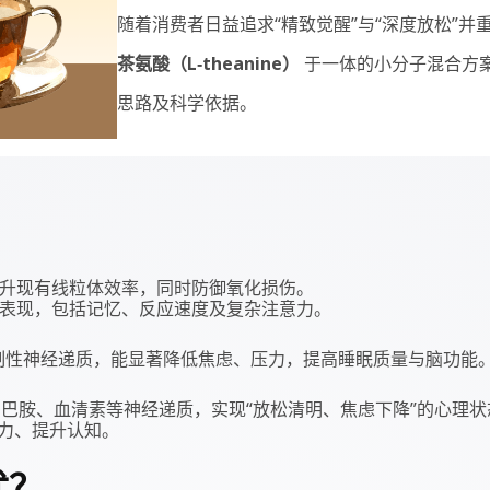
随着消费者日益追求“精致觉醒”与“深度放松”并
茶氨酸（L‑theanine）
于一体的小分子混合方
思路及科学依据。
提升现有线粒体效率，同时防御氧化损伤。
知表现，包括记忆、反应速度及复杂注意力。
抑制性神经递质，能显著降低焦虑、压力，提高睡眠质量与脑功能
ABA、多巴胺、血清素等神经递质，实现“放松清明、焦虑下降”的心理
解压力、提升认知。
优？