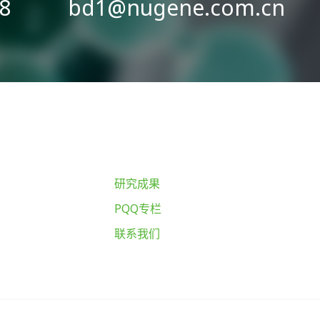
98
bd1@nugene.com.cn
研究成果
PQQ专栏
联系我们