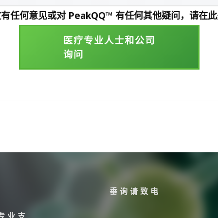
有任何意见或对 PeakQQ™ 有任何其他疑问，请在
医疗专业人士和公司
询问
垂询请致电
专业支