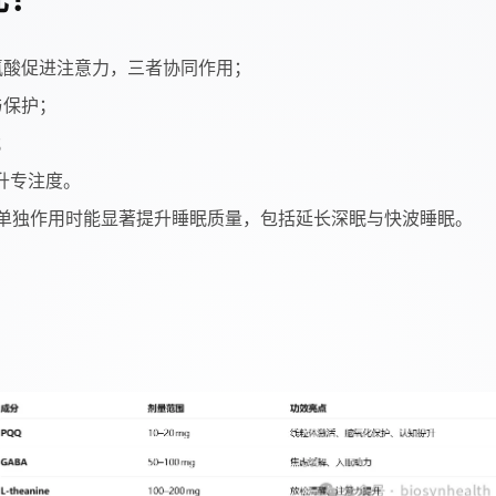
茶氨酸促进注意力，三者协同作用；
与保护；
；
升专注度。
比单独作用时能显著提升睡眠质量，包括延长深眠与快波睡眠。