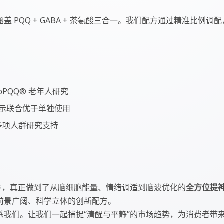
 PQQ + GABA + 茶氨酸三合一。我们配方通过精准比例
oPQQ® 老年人研究
型揭示联合优于单独使用
力：多项人群研究支持
配方，真正做到了从脑细胞能量、情绪调适到脑波优化的
全方位提
前景广阔、科学立体的创新配方。
系我们。让我们一起捕捉“清醒与平静”的市场趋势，为消费者带