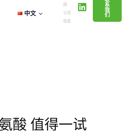
系
闻
我
中文
公司
们
信息
茶氨酸 值得一试