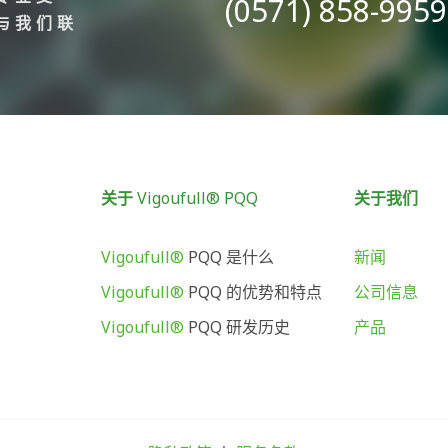
(0571) 858-995
与我们联
关于
Vigoufull® PQQ
关于我们
Vigoufull
®
PQQ 是什么
新闻
Vigoufull
®
PQQ 的优势和特点
公司信息
Vigoufull
®
PQQ 研发历史
产品